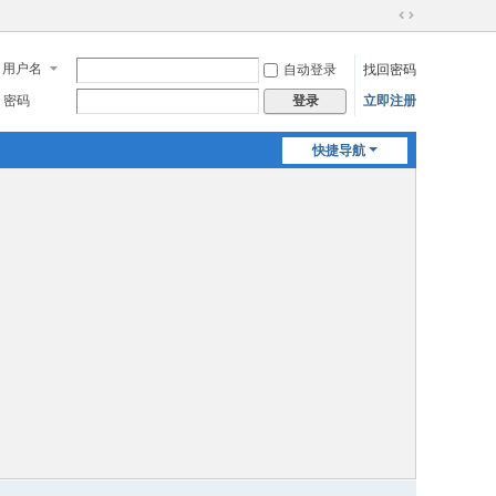
切
换
用户名
自动登录
找回密码
到
宽
密码
立即注册
登录
版
快捷导航