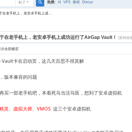
热搜:
AI
VPS
教程
Discuz
帖子
搜
在老手机上，老安卓手机上成 ...
索
老手机上，老安卓手机上成功运行了AirGap Vault！
[复制链接
显示全部楼层
p Vault卡在启动页，这几天百思不得其解
，版本兼容的问题
再买一部老手机吧，本着死马当活马医，想到了安卓虚拟机
精灵、虚拟大师、VMOS
这三个安卓虚拟机