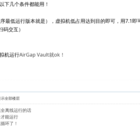
以下几个条件都能用！
为程序最低运行版本就是），虚拟机低占用达到目的即可，用7.1即
来扫码交互）
拟机运行
AirGap Vault就ok！
显示全部楼层
完全离线运行的话
告才能运行
死循环了！