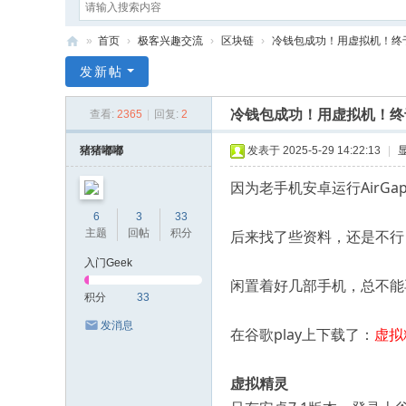
»
首页
›
极客兴趣交流
›
区块链
›
冷钱包成功！用虚拟机！终于
G
发新帖
ee
冷钱包成功！用虚拟机！终于在
查看:
2365
|
回复:
2
k
Sa
猪猪嘟嘟
发表于 2025-5-29 14:22:13
|
y
因为老手机安卓运行AirGa
6
3
33
主题
回帖
积分
后来找了些资料，还是不行
入门Geek
闲置着好几部手机，总不能
积分
33
发消息
在谷歌play上下载了：
虚拟
虚拟精灵