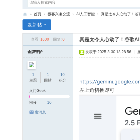
»
首页
›
极客兴趣交流
›
AI人工智能
›
真是太令人心动了！谷歌AI G
G
发新帖
ee
真是太令人心动了！谷歌AI G
查看:
1600
|
回复:
0
k
Sa
金牌守护
发表于 2025-3-30 18:28:56
|
y
1
1
10
主题
回帖
积分
https://gemini.google.co
左上角切换即可
入门Geek
积分
10
发消息