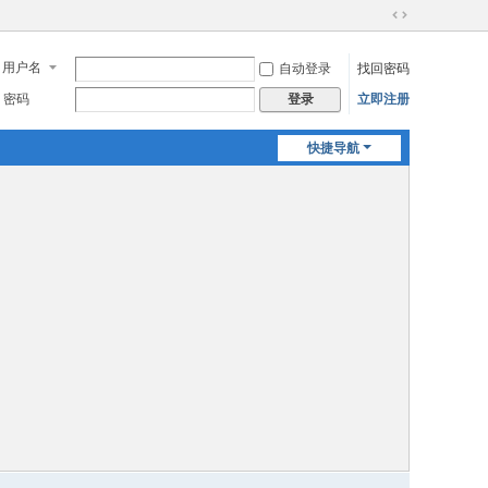
切
换
用户名
自动登录
找回密码
到
宽
密码
立即注册
登录
版
快捷导航