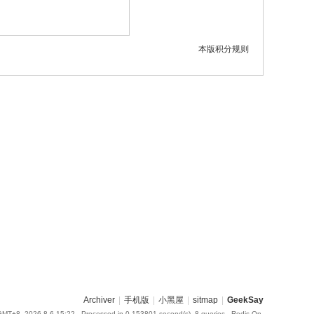
本版积分规则
Archiver
|
手机版
|
小黑屋
|
sitmap
|
GeekSay
GMT+8, 2026-8-6 15:22
, Processed in 0.153801 second(s), 8 queries , Redis On.