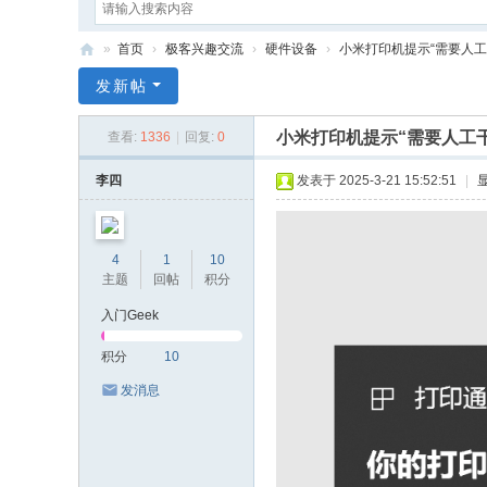
»
首页
›
极客兴趣交流
›
硬件设备
›
小米打印机提示“需要人工
G
发新帖
ee
小米打印机提示“需要人工
查看:
1336
|
回复:
0
k
Sa
李四
发表于 2025-3-21 15:52:51
|
y
4
1
10
主题
回帖
积分
入门Geek
积分
10
发消息