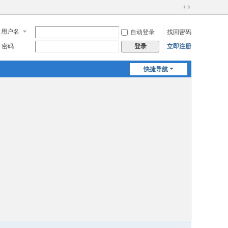
切
换
用户名
自动登录
找回密码
到
宽
密码
立即注册
登录
版
快捷导航