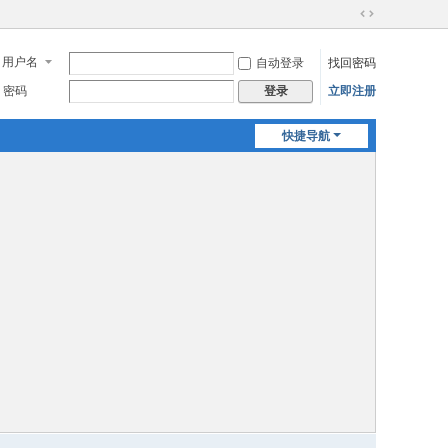
切
换
用户名
自动登录
找回密码
到
宽
密码
立即注册
登录
版
快捷导航