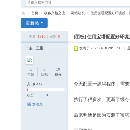
»
首页
›
极客兴趣交流
›
网站站长
›
使用宝塔配置好环境后，就不要
G
发新帖
ee
[面板]
使用宝塔配置好环境后
查看:
1310
|
回复:
0
k
Sa
一去二三里
发表于 2025-3-18 20:11:31
|
y
1
0
10
主题
回帖
积分
今天配置一源码程序，需要安装
入门Geek
积分
10
执行了很多次，更新了缓存
发消息
后来判断是因为安装了宝塔面